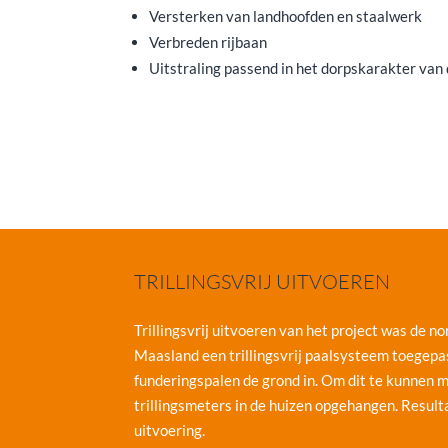
Versterken van landhoofden en staalwerk
Verbreden rijbaan
Uitstraling passend in het dorpskarakter van
TRILLINGSVRIJ UITVOEREN
Trillingsvrij uitvoeren van het project was de 
Maasland een trillingsvrij paalsysteem toegepas
funderingspalen de grond in. Om dit te kunnen m
trillingsmeters in de huizen opgehangen. Resulta
uitvoering.