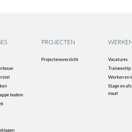
SES
PROJECTEN
WERKEN
Projectenoverzicht
Vacatures
erbouw
Traineeship
rstel
Werken en l
ken
Stage en af
maat
lappe bodem
ek
eklagen