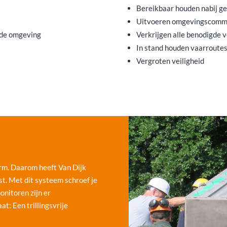
Bereikbaar houden nabij ge
Uitvoeren omgevingscomm
 de omgeving
Verkrijgen alle benodigde 
In stand houden vaarroute
Vergroten veiligheid
norm. Daarom heeft Van Dijk
t. Met dit systeem schroef je
onitoren zijn er
at: Een trillingsvrije