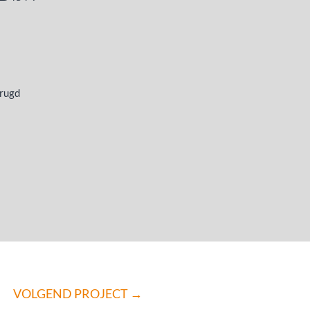
rugd
VOLGEND PROJECT
→