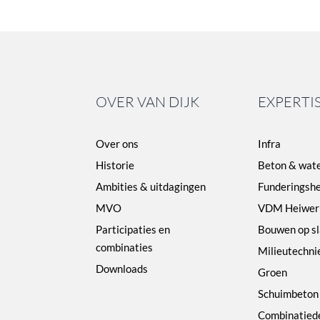
OVER VAN DIJK
EXPERTI
Over ons
Infra
Historie
Beton & wat
Ambities & uitdagingen
Funderingshe
MVO
VDM Heiwer
Participaties en
Bouwen op s
combinaties
Milieutechni
Downloads
Groen
Schuimbeton
Combinatied