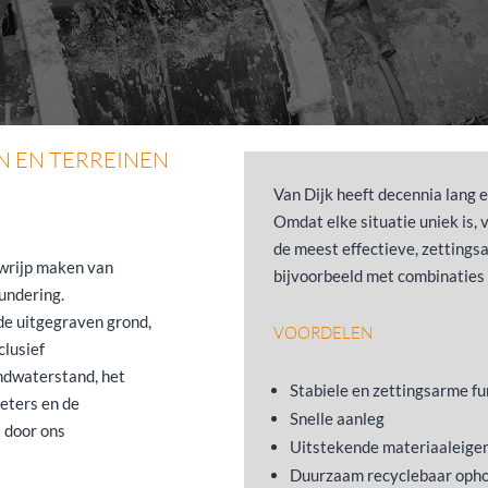
 EN TERREINEN
Van Dijk heeft decennia lang 
Omdat elke situatie uniek is,
de meest effectieve, zettings
uwrijp maken van
bijvoorbeeld met combinaties
undering.
de uitgegraven grond,
VOORDELEN
clusief
ndwaterstand, het
Stabiele en zettingsarme f
eters en de
Snelle aanleg
t door ons
Uitstekende materiaaleig
Duurzaam recyclebaar oph