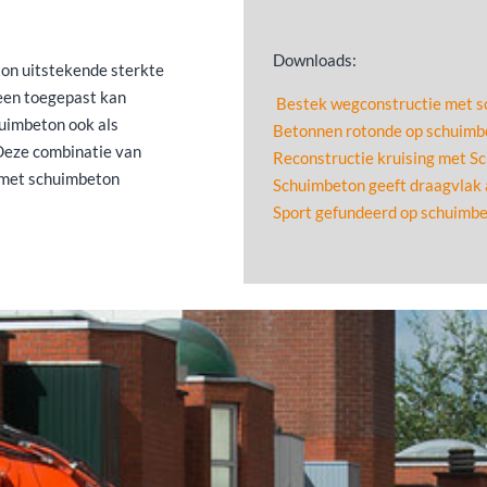
Downloads:
on uitstekende sterkte
leen toegepast kan
Bestek wegconstructie met 
huimbeton ook als
Betonnen rotonde op schuimb
 Deze combinatie van
Reconstructie kruising met S
n met schuimbeton
Schuimbeton geeft draagvlak
Sport gefundeerd op schuimbe