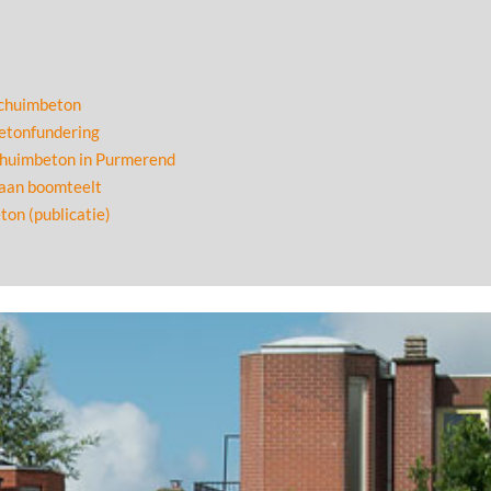
schuimbeton
etonfundering
chuimbeton in Purmerend
 aan boomteelt
ton (publicatie)