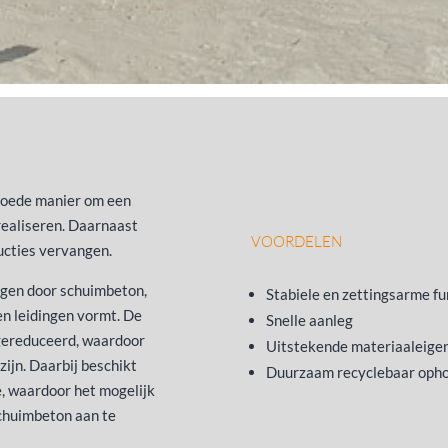
goede manier om een
 realiseren. Daarnaast
VOORDELEN
ucties vervangen.
ngen door schuimbeton,
Stabiele en zettingsarme f
 en leidingen vormt. De
Snelle aanleg
 gereduceerd, waardoor
Uitstekende materiaaleig
zijn. Daarbij beschikt
Duurzaam recyclebaar oph
e, waardoor het mogelijk
schuimbeton aan te