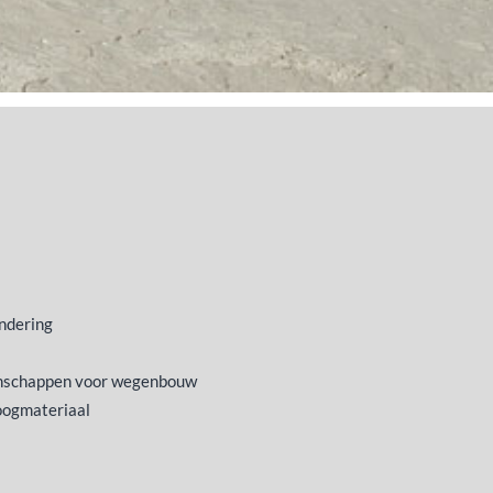
undering
enschappen voor wegenbouw
oogmateriaal