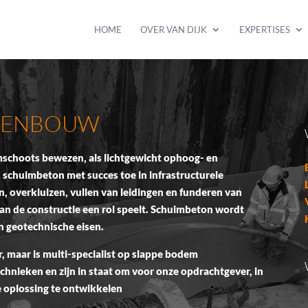
HOME
OVER VAN DIJK
EXPERTISES
GENBOUW
schoots bewezen, als lichtgewicht ophoog- en
 schuimbeton met succes toe in infrastructurele
, overkluizen, vullen van leidingen en funderen van
an de constructie een rol speelt. Schuimbeton wordt
n geotechnische eisen.
r, maar is multi-specialist op slappe bodem
chnieken en zijn in staat om voor onze opdrachtgever, in
me oplossing te ontwikkelen