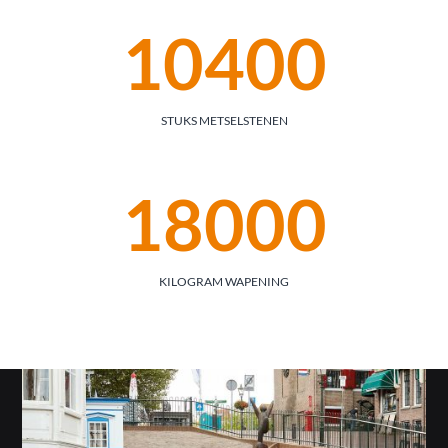
10400
STUKS METSELSTENEN
18000
KILOGRAM WAPENING