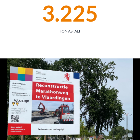
3.225
TON ASFALT