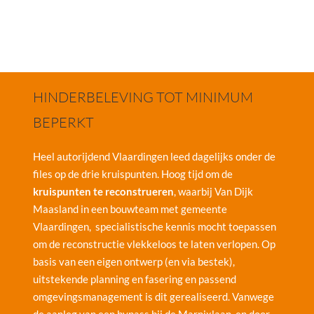
HINDERBELEVING TOT MINIMUM
BEPERKT
Heel autorijdend Vlaardingen leed dagelijks onder de
files op de drie kruispunten. Hoog tijd om de
kruispunten te reconstrueren
, waarbij Van Dijk
Maasland in een bouwteam met gemeente
Vlaardingen, specialistische kennis mocht toepassen
om de reconstructie vlekkeloos te laten verlopen. Op
basis van een eigen ontwerp (en via bestek),
uitstekende planning en fasering en passend
omgevingsmanagement is dit gerealiseerd. Vanwege