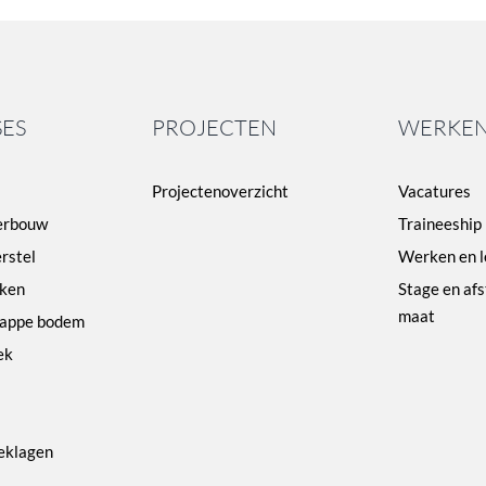
SES
PROJECTEN
WERKEN
Projectenoverzicht
Vacatures
erbouw
Traineeship
rstel
Werken en l
ken
Stage en af
maat
lappe bodem
ek
eklagen