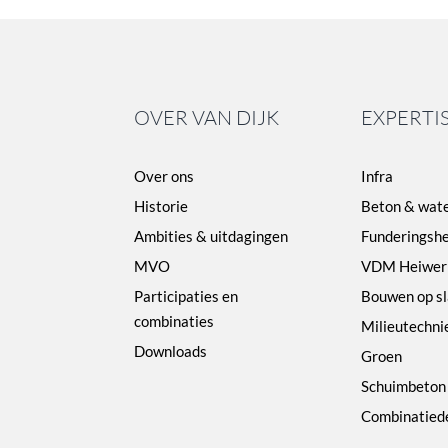
OVER VAN DIJK
EXPERTI
Over ons
Infra
Historie
Beton & wat
Ambities & uitdagingen
Funderingshe
MVO
VDM Heiwer
Participaties en
Bouwen op s
combinaties
Milieutechni
Downloads
Groen
Schuimbeton
Combinatied