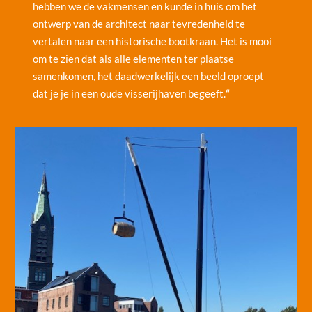
hebben we de vakmensen en kunde in huis om het
ontwerp van de architect naar tevredenheid te
vertalen naar een historische bootkraan. Het is mooi
om te zien dat als alle elementen ter plaatse
samenkomen, het daadwerkelijk een beeld oproept
dat je je in een oude visserijhaven begeeft.
“