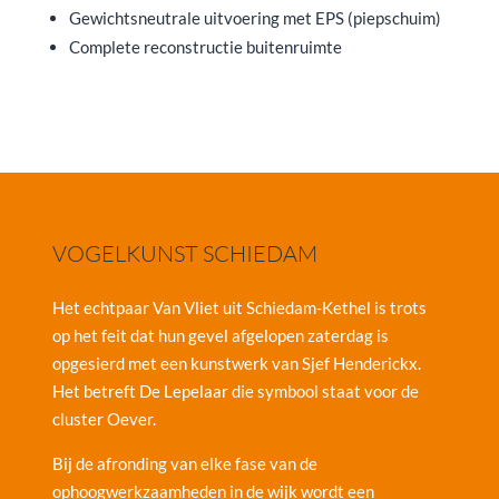
Gewichtsneutrale uitvoering met EPS (piepschuim)
Complete reconstructie buitenruimte
VOGELKUNST SCHIEDAM
Het echtpaar Van Vliet uit Schiedam-Kethel is trots
op het feit dat hun gevel afgelopen zaterdag is
opgesierd met een kunstwerk van Sjef Henderickx.
Het betreft De Lepelaar die symbool staat voor de
cluster Oever.
Bij de afronding van elke fase van de
ophoogwerkzaamheden in de wijk wordt een